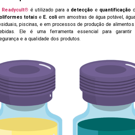
O
Readycult®
é utilizado para a
detecção
e
quantificação
d
oliformes totais
e
E. coli
em amostras de água potável, águ
esiduais, piscinas, e em processos de produção de alimentos
ebidas. Ele é uma ferramenta essencial para garantir
egurança e a qualidade dos produtos.