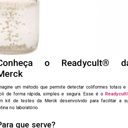
Conheça o Readycult® d
Merck
magine um método que permite detectar coliformes totais e 
oli de forma rápida, simples e segura. Esse é o
Readycult
m kit de testes da Merck desenvolvido para facilitar a s
otina no laboratório.
Para que serve?