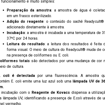
 funcionamento é muito simples:
Preparação da amostra
: a amostra de água é coleta
em um frasco esterilizado.
Adição do reagente
: o conteúdo do sachê Readycult®
adicionado diretamente à amostra.
Incubação
: a amostra é incubada a uma temperatura de 3
37ºC por 24 horas.
Leitura do resultado
: a leitura dos resultados é feita 
forma visual. O meio de cultura do Readycult® muda de c
na presença de coliformes ou E. coli.
oliformes totais
são detectados por uma mudança de cor 
eio de cultura.
. coli é detectada
por uma fluorescência. A amostra q
ontém E. coli emite uma luz azul sob uma
lâmpada UV de 3
m.
 incubação com o
Reagente de Kovacs
dispensa a utilizaç
a lâmpada UV, identificando a presença de E.coli através de 
nel vermelho.