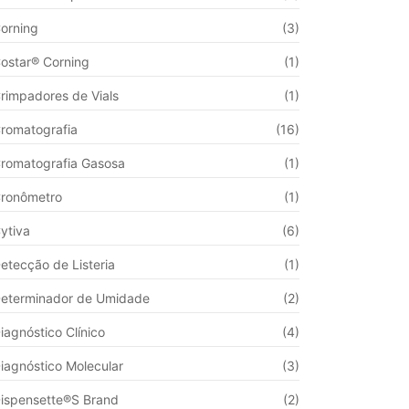
orning
(3)
ostar® Corning
(1)
rimpadores de Vials
(1)
romatografia
(16)
romatografia Gasosa
(1)
ronômetro
(1)
ytiva
(6)
etecção de Listeria
(1)
eterminador de Umidade
(2)
iagnóstico Clínico
(4)
iagnóstico Molecular
(3)
ispensette®S Brand
(2)