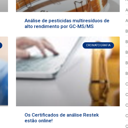
A
Análise de pesticidas multiresíduos de
A
alto rendimento por GC-MS/MS
B
B
CROMATOGRAFIA
B
B
B
C
C
C
Os Certificados de análise Restek
C
estão online!
C