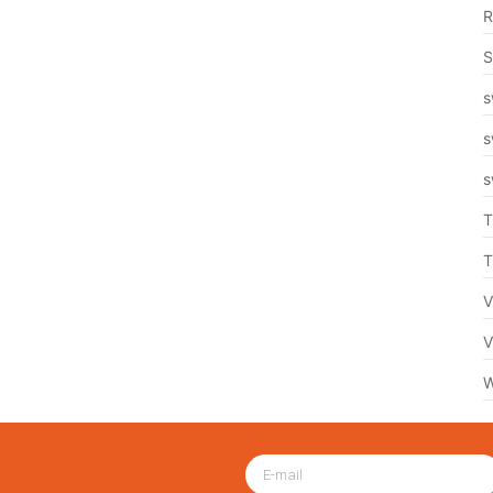
R
S
s
s
s
T
T
V
V