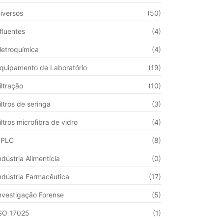
iversos
(50)
fluentes
(4)
letroquímica
(4)
quipamento de Laboratório
(19)
iltração
(10)
iltros de seringa
(3)
iltros microfibra de vidro
(4)
HPLC
(8)
ndústria Alimentícia
(0)
ndústria Farmacêutica
(17)
nvestigação Forense
(5)
SO 17025
(1)