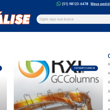
Meus pedid
(51) 98123-6478
A
CROMATOGRAFIA
A
Á
Á
A
A