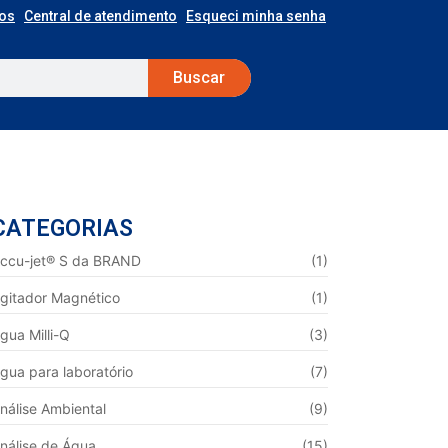
os
Central de atendimento
Esqueci minha senha
Buscar
CATEGORIAS
ccu-jet® S da BRAND
(1)
gitador Magnético
(1)
gua Milli-Q
(3)
gua para laboratório
(7)
nálise Ambiental
(9)
nálise de Água
(15)