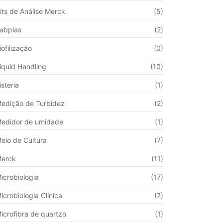
its de Análise Merck
(5)
abplas
(2)
iofilização
(0)
iquid Handling
(10)
isteria
(1)
edição de Turbidez
(2)
edidor de umidade
(1)
eio de Cultura
(7)
erck
(11)
icrobiologia
(17)
icrobiologia Clínica
(7)
icrofibra de quartzo
(1)