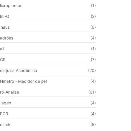
icropipetas
(1)
illi-Q
(2)
haus
(6)
adrões
(4)
all
(1)
PCR
(7)
esquisa Acadêmica
(20)
Hmetro - Medidor de pH
(4)
ró-Análise
(61)
iagen
(4)
qPCR
(4)
estek
(5)