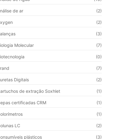
nálise de ar
(2)
xygen
(2)
alanças
(3)
iologia Molecular
(7)
iotecnologia
(0)
rand
(7)
uretas Digitais
(2)
artuchos de extração Soxhlet
(1)
epas certificadas CRM
(1)
olorímetros
(1)
olunas LC
(2)
onsumíveis plásticos
(3)