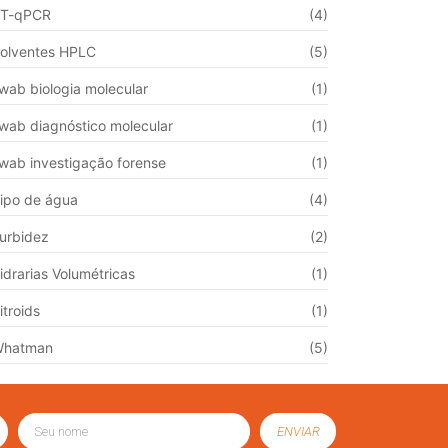
T-qPCR
(4)
olventes HPLC
(5)
wab biologia molecular
(1)
wab diagnóstico molecular
(1)
wab investigação forense
(1)
ipo de água
(4)
urbidez
(2)
idrarias Volumétricas
(1)
itroids
(1)
Whatman
(5)
ENVIAR