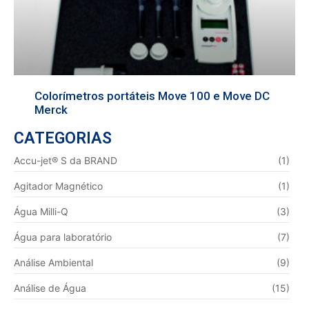
Colorímetros portáteis Move 100 e Move DC
Merck
CATEGORIAS
Accu-jet® S da BRAND
(1)
Agitador Magnético
(1)
Água Milli-Q
(3)
Água para laboratório
(7)
Análise Ambiental
(9)
Análise de Água
(15)