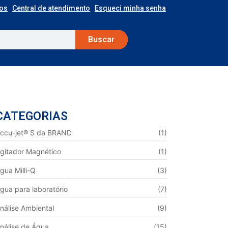
os
Central de atendimento
Esqueci minha senha
Buscar
CATEGORIAS
ccu-jet® S da BRAND
(1)
gitador Magnético
(1)
gua Milli-Q
(3)
gua para laboratório
(7)
nálise Ambiental
(9)
nálise de Água
(15)