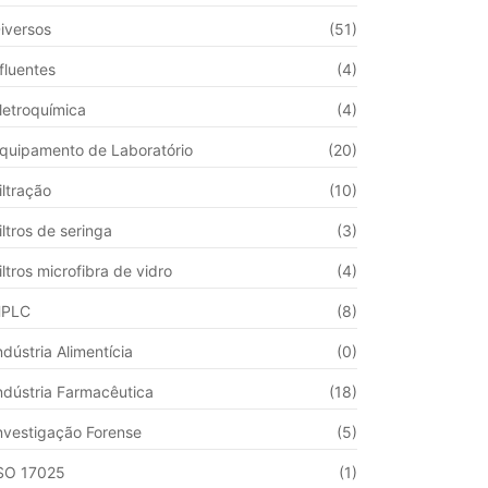
iversos
(51)
fluentes
(4)
letroquímica
(4)
quipamento de Laboratório
(20)
iltração
(10)
iltros de seringa
(3)
iltros microfibra de vidro
(4)
HPLC
(8)
ndústria Alimentícia
(0)
ndústria Farmacêutica
(18)
nvestigação Forense
(5)
SO 17025
(1)