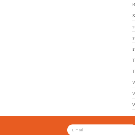
R
S
s
s
s
T
T
V
V