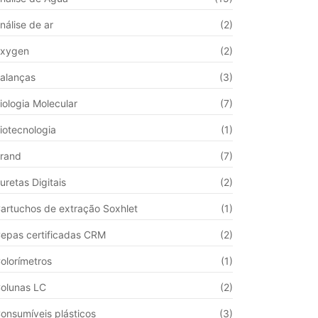
nálise de ar
(2)
xygen
(2)
alanças
(3)
iologia Molecular
(7)
iotecnologia
(1)
rand
(7)
uretas Digitais
(2)
artuchos de extração Soxhlet
(1)
epas certificadas CRM
(2)
olorímetros
(1)
olunas LC
(2)
onsumíveis plásticos
(3)