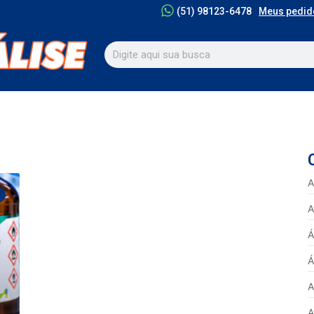
Meus pedid
(51) 98123-6478
A
A
Á
Á
A
A