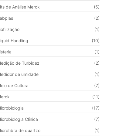
its de Análise Merck
(5)
abplas
(2)
iofilização
(1)
iquid Handling
(10)
isteria
(1)
edição de Turbidez
(2)
edidor de umidade
(1)
eio de Cultura
(7)
erck
(11)
icrobiologia
(17)
icrobiologia Clínica
(7)
icrofibra de quartzo
(1)