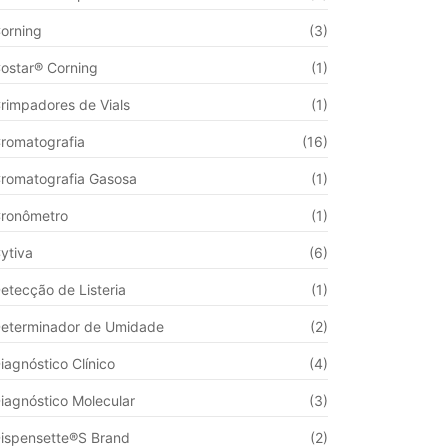
orning
(3)
ostar® Corning
(1)
rimpadores de Vials
(1)
romatografia
(16)
romatografia Gasosa
(1)
ronômetro
(1)
ytiva
(6)
etecção de Listeria
(1)
eterminador de Umidade
(2)
iagnóstico Clínico
(4)
iagnóstico Molecular
(3)
ispensette®S Brand
(2)