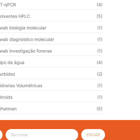
T-qPCR
(4)
olventes HPLC
(5)
wab biologia molecular
(1)
wab diagnóstico molecular
(1)
wab investigação forense
(1)
ipo de água
(4)
urbidez
(2)
idrarias Volumétricas
(1)
itroids
(1)
Whatman
(5)
ENVIAR