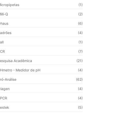
icropipetas
(1)
illi-Q
(2)
haus
(6)
adrões
(4)
all
(1)
PCR
(7)
esquisa Acadêmica
(21)
Hmetro - Medidor de pH
(4)
ró-Análise
(62)
iagen
(4)
qPCR
(4)
estek
(5)