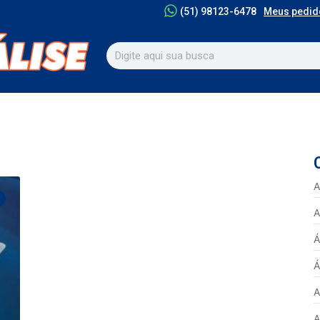
Meus pedid
(51) 98123-6478
A
A
Á
Á
A
A