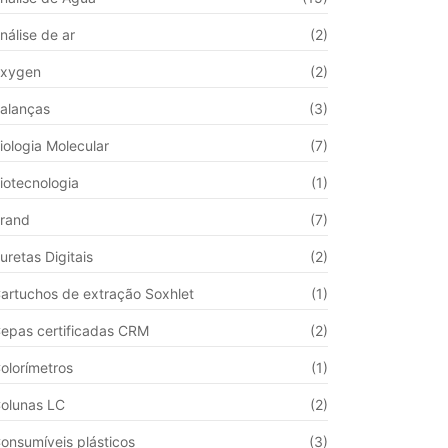
nálise de ar
(2)
xygen
(2)
alanças
(3)
iologia Molecular
(7)
iotecnologia
(1)
rand
(7)
uretas Digitais
(2)
artuchos de extração Soxhlet
(1)
epas certificadas CRM
(2)
olorímetros
(1)
olunas LC
(2)
onsumíveis plásticos
(3)