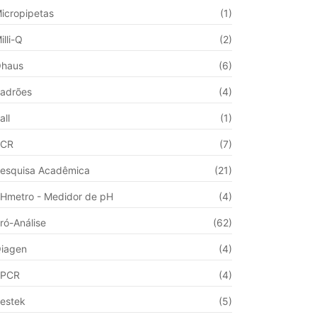
icropipetas
(1)
illi-Q
(2)
haus
(6)
adrões
(4)
all
(1)
PCR
(7)
esquisa Acadêmica
(21)
Hmetro - Medidor de pH
(4)
ró-Análise
(62)
iagen
(4)
qPCR
(4)
estek
(5)