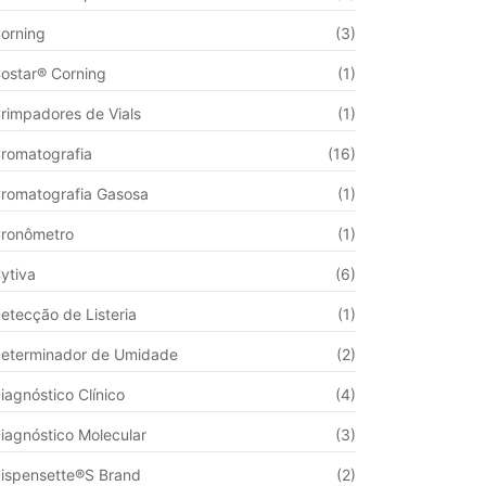
orning
(3)
ostar® Corning
(1)
rimpadores de Vials
(1)
romatografia
(16)
romatografia Gasosa
(1)
ronômetro
(1)
ytiva
(6)
etecção de Listeria
(1)
eterminador de Umidade
(2)
iagnóstico Clínico
(4)
iagnóstico Molecular
(3)
ispensette®S Brand
(2)