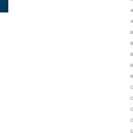
A
A
B
B
B
B
B
C
C
C
C
C