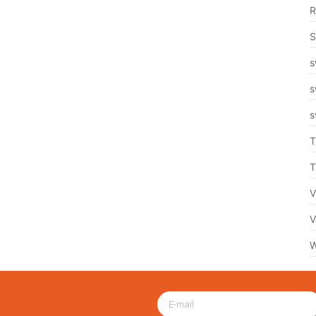
R
S
s
s
s
T
T
V
V