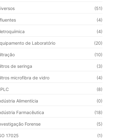
iversos
(51)
fluentes
(4)
letroquímica
(4)
quipamento de Laboratório
(20)
iltração
(10)
iltros de seringa
(3)
iltros microfibra de vidro
(4)
HPLC
(8)
ndústria Alimentícia
(0)
ndústria Farmacêutica
(18)
nvestigação Forense
(5)
SO 17025
(1)