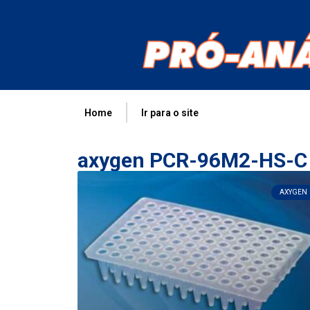
Home
Ir para o site
axygen PCR-96M2-HS-C
AXYGEN