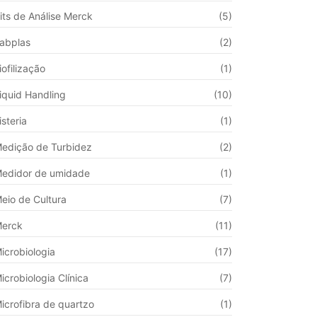
its de Análise Merck
(5)
abplas
(2)
iofilização
(1)
iquid Handling
(10)
isteria
(1)
edição de Turbidez
(2)
edidor de umidade
(1)
eio de Cultura
(7)
erck
(11)
icrobiologia
(17)
icrobiologia Clínica
(7)
icrofibra de quartzo
(1)