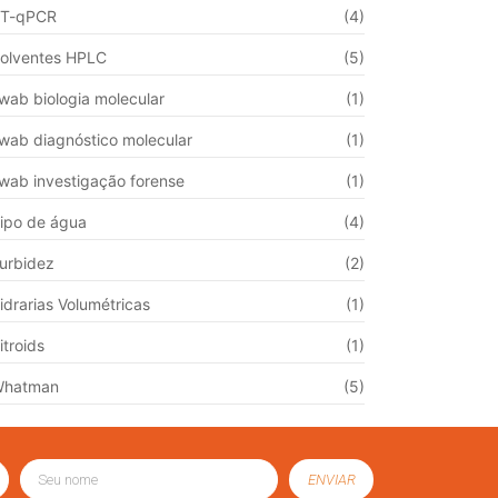
T-qPCR
(4)
olventes HPLC
(5)
wab biologia molecular
(1)
wab diagnóstico molecular
(1)
wab investigação forense
(1)
ipo de água
(4)
urbidez
(2)
idrarias Volumétricas
(1)
itroids
(1)
Whatman
(5)
ENVIAR