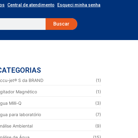
os
Central de atendimento
Esqueci minha senha
Buscar
CATEGORIAS
ccu-jet® S da BRAND
(1)
gitador Magnético
(1)
gua Milli-Q
(3)
gua para laboratório
(7)
nálise Ambiental
(9)
nálise de Água
(15)