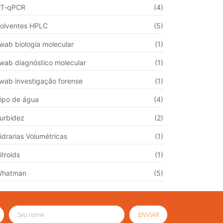
T-qPCR
(4)
olventes HPLC
(5)
wab biologia molecular
(1)
wab diagnóstico molecular
(1)
wab investigação forense
(1)
ipo de água
(4)
urbidez
(2)
idrarias Volumétricas
(1)
itroids
(1)
Whatman
(5)
ENVIAR