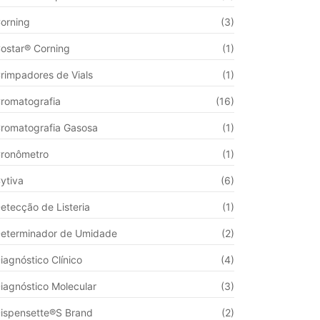
orning
(3)
ostar® Corning
(1)
rimpadores de Vials
(1)
romatografia
(16)
romatografia Gasosa
(1)
ronômetro
(1)
ytiva
(6)
etecção de Listeria
(1)
eterminador de Umidade
(2)
iagnóstico Clínico
(4)
iagnóstico Molecular
(3)
ispensette®S Brand
(2)