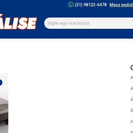
Meus pedid
(51) 98123-6478
A
A
Á
Á
A
A