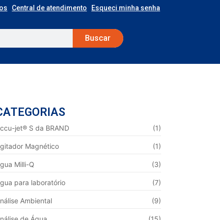
os
Central de atendimento
Esqueci minha senha
Buscar
CATEGORIAS
ccu-jet® S da BRAND
(1)
gitador Magnético
(1)
gua Milli-Q
(3)
gua para laboratório
(7)
nálise Ambiental
(9)
nálise de Água
(15)