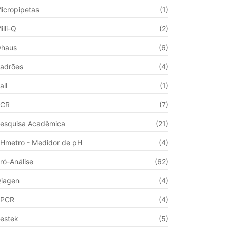
icropipetas
(1)
illi-Q
(2)
haus
(6)
adrões
(4)
all
(1)
PCR
(7)
esquisa Acadêmica
(21)
Hmetro - Medidor de pH
(4)
ró-Análise
(62)
iagen
(4)
qPCR
(4)
estek
(5)