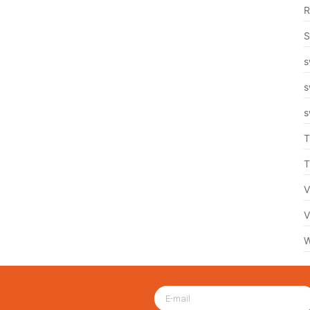
R
S
s
s
s
T
T
V
V