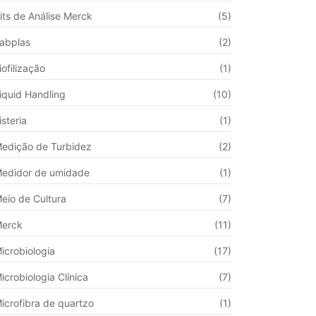
its de Análise Merck
(5)
abplas
(2)
iofilização
(1)
iquid Handling
(10)
isteria
(1)
edição de Turbidez
(2)
edidor de umidade
(1)
eio de Cultura
(7)
erck
(11)
icrobiologia
(17)
icrobiologia Clínica
(7)
icrofibra de quartzo
(1)