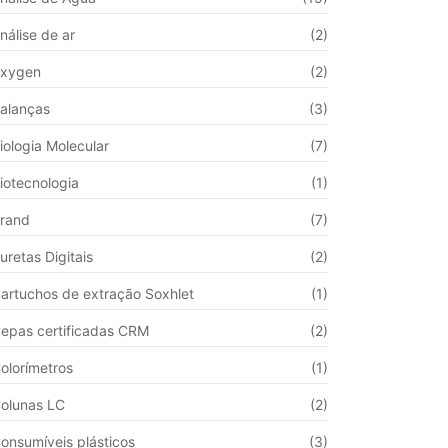
nálise de ar
(2)
xygen
(2)
alanças
(3)
iologia Molecular
(7)
iotecnologia
(1)
rand
(7)
uretas Digitais
(2)
artuchos de extração Soxhlet
(1)
epas certificadas CRM
(2)
olorímetros
(1)
olunas LC
(2)
onsumíveis plásticos
(3)