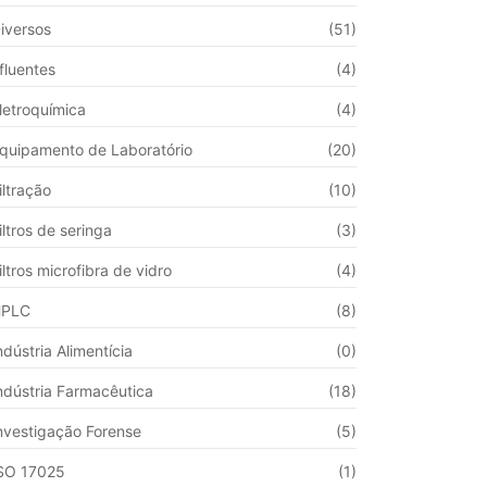
iversos
(51)
fluentes
(4)
letroquímica
(4)
quipamento de Laboratório
(20)
iltração
(10)
iltros de seringa
(3)
iltros microfibra de vidro
(4)
HPLC
(8)
ndústria Alimentícia
(0)
ndústria Farmacêutica
(18)
nvestigação Forense
(5)
SO 17025
(1)