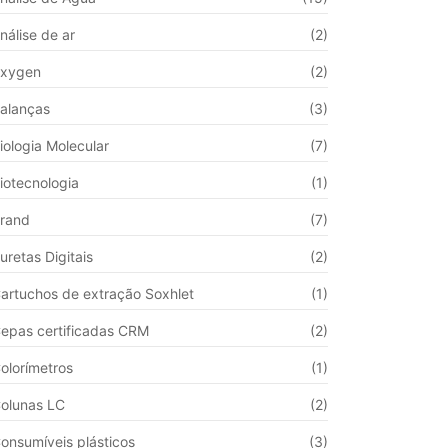
nálise de ar
(2)
xygen
(2)
alanças
(3)
iologia Molecular
(7)
iotecnologia
(1)
rand
(7)
uretas Digitais
(2)
artuchos de extração Soxhlet
(1)
epas certificadas CRM
(2)
olorímetros
(1)
olunas LC
(2)
onsumíveis plásticos
(3)