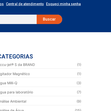
os
Central de atendimento
Esqueci minha senha
Buscar
CATEGORIAS
ccu-jet® S da BRAND
(1)
gitador Magnético
(1)
gua Milli-Q
(3)
gua para laboratório
(7)
nálise Ambiental
(9)
nálise de Água
(15)