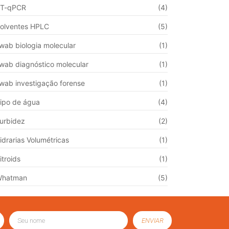
T-qPCR
(4)
olventes HPLC
(5)
wab biologia molecular
(1)
wab diagnóstico molecular
(1)
wab investigação forense
(1)
ipo de água
(4)
urbidez
(2)
idrarias Volumétricas
(1)
itroids
(1)
Whatman
(5)
ENVIAR