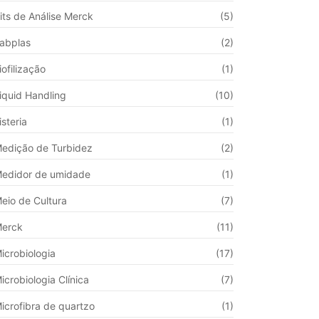
its de Análise Merck
(5)
abplas
(2)
iofilização
(1)
iquid Handling
(10)
isteria
(1)
edição de Turbidez
(2)
edidor de umidade
(1)
eio de Cultura
(7)
erck
(11)
icrobiologia
(17)
icrobiologia Clínica
(7)
icrofibra de quartzo
(1)