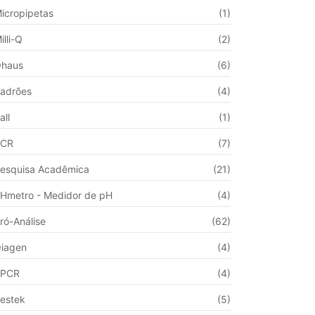
icropipetas
(1)
illi-Q
(2)
haus
(6)
adrões
(4)
all
(1)
PCR
(7)
esquisa Acadêmica
(21)
Hmetro - Medidor de pH
(4)
ró-Análise
(62)
iagen
(4)
qPCR
(4)
estek
(5)