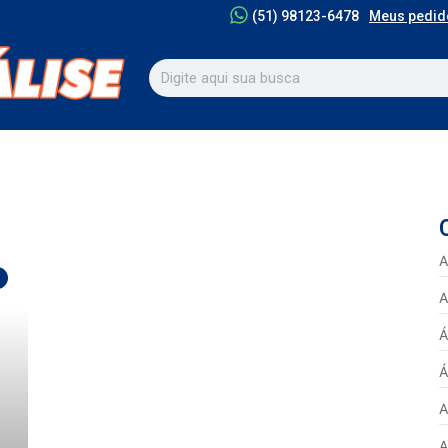
Meus pedid
(51) 98123-6478
A
A
Á
Á
A
A