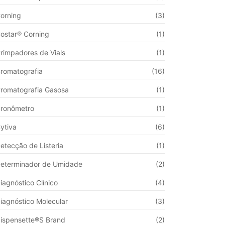
orning
(3)
ostar® Corning
(1)
rimpadores de Vials
(1)
romatografia
(16)
romatografia Gasosa
(1)
ronômetro
(1)
ytiva
(6)
etecção de Listeria
(1)
eterminador de Umidade
(2)
iagnóstico Clínico
(4)
iagnóstico Molecular
(3)
ispensette®S Brand
(2)