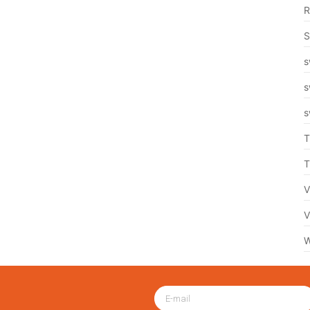
R
S
s
s
s
T
T
V
V