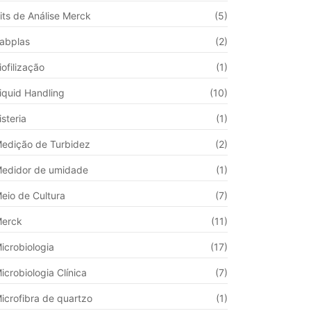
its de Análise Merck
(5)
abplas
(2)
iofilização
(1)
iquid Handling
(10)
isteria
(1)
edição de Turbidez
(2)
edidor de umidade
(1)
eio de Cultura
(7)
erck
(11)
icrobiologia
(17)
icrobiologia Clínica
(7)
icrofibra de quartzo
(1)