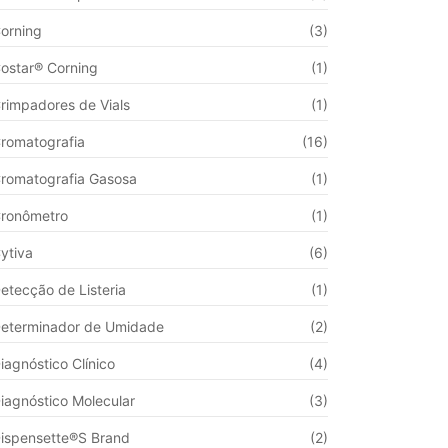
orning
(3)
ostar® Corning
(1)
rimpadores de Vials
(1)
romatografia
(16)
romatografia Gasosa
(1)
ronômetro
(1)
ytiva
(6)
etecção de Listeria
(1)
eterminador de Umidade
(2)
iagnóstico Clínico
(4)
iagnóstico Molecular
(3)
ispensette®S Brand
(2)