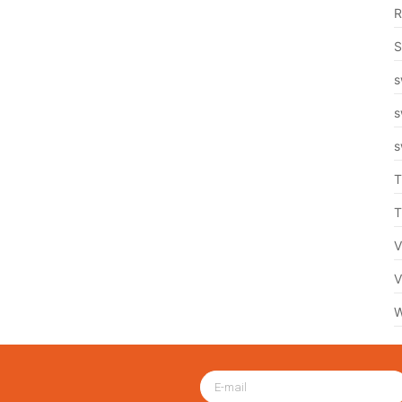
R
S
s
s
s
T
T
V
V