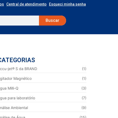
os
Central de atendimento
Esqueci minha senha
Buscar
CATEGORIAS
ccu-jet® S da BRAND
(1)
gitador Magnético
(1)
gua Milli-Q
(3)
gua para laboratório
(7)
nálise Ambiental
(9)
nálise de Água
(15)