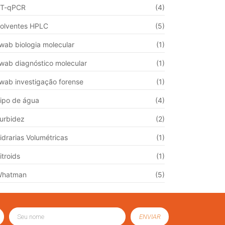
T-qPCR
(4)
olventes HPLC
(5)
wab biologia molecular
(1)
wab diagnóstico molecular
(1)
wab investigação forense
(1)
ipo de água
(4)
urbidez
(2)
idrarias Volumétricas
(1)
itroids
(1)
Whatman
(5)
ENVIAR