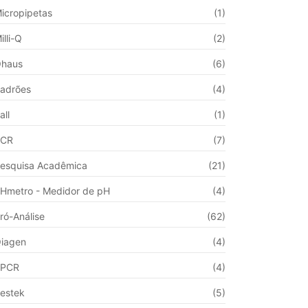
icropipetas
(1)
illi-Q
(2)
haus
(6)
adrões
(4)
all
(1)
PCR
(7)
esquisa Acadêmica
(21)
Hmetro - Medidor de pH
(4)
ró-Análise
(62)
iagen
(4)
qPCR
(4)
estek
(5)