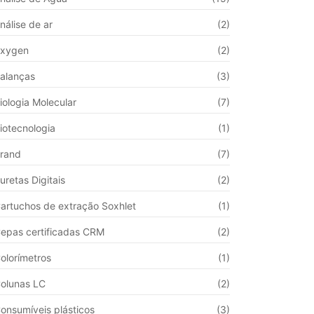
nálise de ar
(2)
xygen
(2)
alanças
(3)
iologia Molecular
(7)
iotecnologia
(1)
rand
(7)
uretas Digitais
(2)
artuchos de extração Soxhlet
(1)
epas certificadas CRM
(2)
olorímetros
(1)
olunas LC
(2)
onsumíveis plásticos
(3)