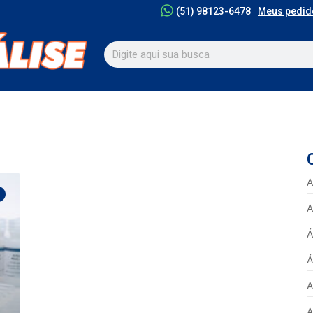
Meus pedid
(51) 98123-6478
A
A
Á
Á
A
A