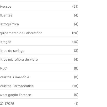
iversos
(51)
fluentes
(4)
letroquímica
(4)
quipamento de Laboratório
(20)
iltração
(10)
iltros de seringa
(3)
iltros microfibra de vidro
(4)
HPLC
(8)
ndústria Alimentícia
(0)
ndústria Farmacêutica
(18)
nvestigação Forense
(5)
SO 17025
(1)