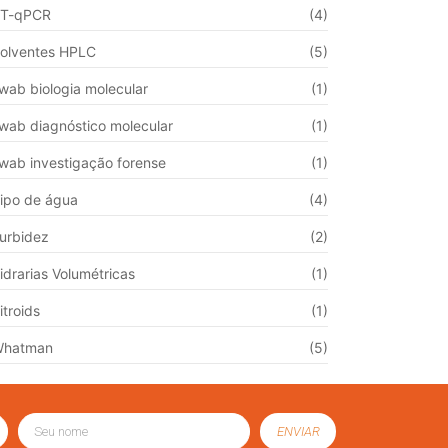
T-qPCR
(4)
olventes HPLC
(5)
wab biologia molecular
(1)
wab diagnóstico molecular
(1)
wab investigação forense
(1)
ipo de água
(4)
urbidez
(2)
idrarias Volumétricas
(1)
itroids
(1)
Whatman
(5)
ENVIAR