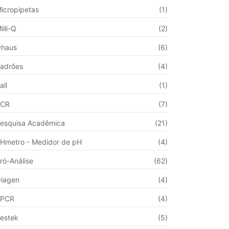
icropipetas
(1)
illi-Q
(2)
haus
(6)
adrões
(4)
all
(1)
PCR
(7)
esquisa Acadêmica
(21)
Hmetro - Medidor de pH
(4)
ró-Análise
(62)
iagen
(4)
qPCR
(4)
estek
(5)