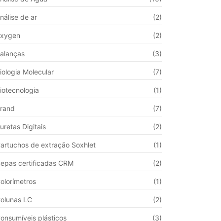
nálise de ar
(2)
xygen
(2)
alanças
(3)
iologia Molecular
(7)
iotecnologia
(1)
rand
(7)
uretas Digitais
(2)
artuchos de extração Soxhlet
(1)
epas certificadas CRM
(2)
olorímetros
(1)
olunas LC
(2)
onsumíveis plásticos
(3)