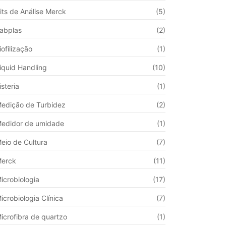
its de Análise Merck
(5)
abplas
(2)
iofilização
(1)
iquid Handling
(10)
isteria
(1)
edição de Turbidez
(2)
edidor de umidade
(1)
eio de Cultura
(7)
erck
(11)
icrobiologia
(17)
icrobiologia Clínica
(7)
icrofibra de quartzo
(1)