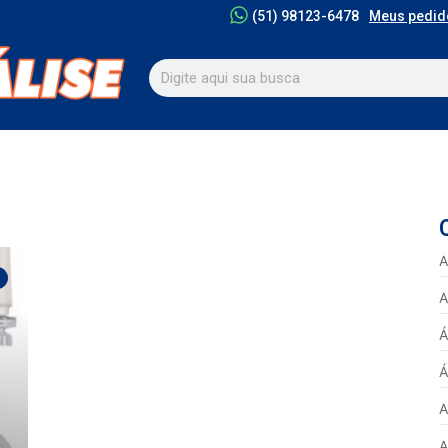
Meus pedid
(51) 98123-6478
A
A
Á
Á
A
A