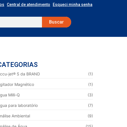
os
Central de atendimento
Esqueci minha senha
Buscar
CATEGORIAS
ccu-jet® S da BRAND
(1)
gitador Magnético
(1)
gua Milli-Q
(3)
gua para laboratório
(7)
nálise Ambiental
(9)
nálise de Água
(15)