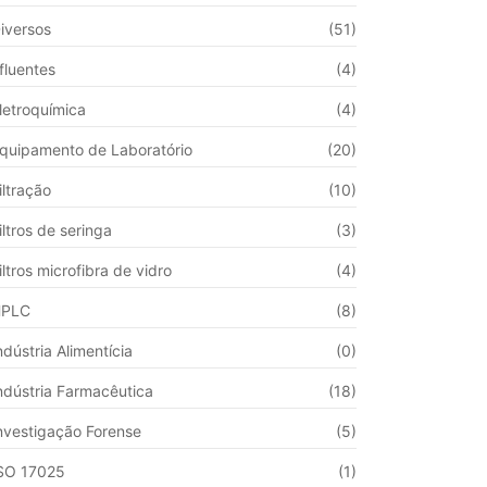
iversos
(51)
fluentes
(4)
letroquímica
(4)
quipamento de Laboratório
(20)
iltração
(10)
iltros de seringa
(3)
iltros microfibra de vidro
(4)
HPLC
(8)
ndústria Alimentícia
(0)
ndústria Farmacêutica
(18)
nvestigação Forense
(5)
SO 17025
(1)