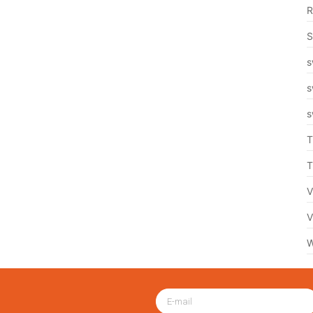
R
S
s
s
s
T
T
V
V