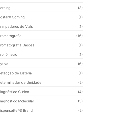
orning
(3)
ostar® Corning
(1)
rimpadores de Vials
(1)
romatografia
(16)
romatografia Gasosa
(1)
ronômetro
(1)
ytiva
(6)
etecção de Listeria
(1)
eterminador de Umidade
(2)
iagnóstico Clínico
(4)
iagnóstico Molecular
(3)
ispensette®S Brand
(2)