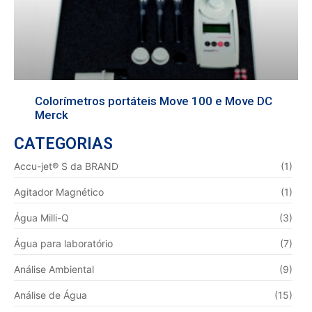
Colorímetros portáteis Move 100 e Move DC
Merck
CATEGORIAS
Accu-jet® S da BRAND
(1)
Agitador Magnético
(1)
Água Milli-Q
(3)
Água para laboratório
(7)
Análise Ambiental
(9)
Análise de Água
(15)