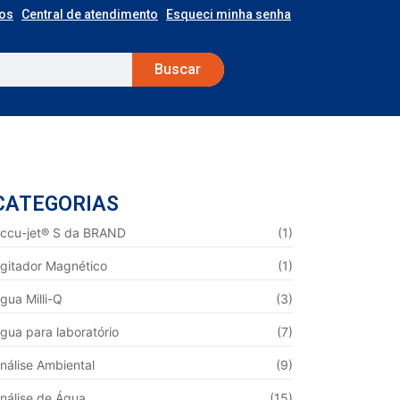
os
Central de atendimento
Esqueci minha senha
Buscar
CATEGORIAS
ccu-jet® S da BRAND
(1)
gitador Magnético
(1)
gua Milli-Q
(3)
gua para laboratório
(7)
nálise Ambiental
(9)
nálise de Água
(15)