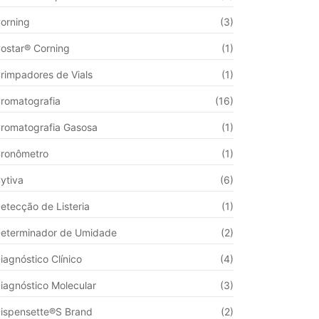
orning
(3)
ostar® Corning
(1)
rimpadores de Vials
(1)
romatografia
(16)
romatografia Gasosa
(1)
ronômetro
(1)
ytiva
(6)
etecção de Listeria
(1)
eterminador de Umidade
(2)
iagnóstico Clínico
(4)
iagnóstico Molecular
(3)
ispensette®S Brand
(2)