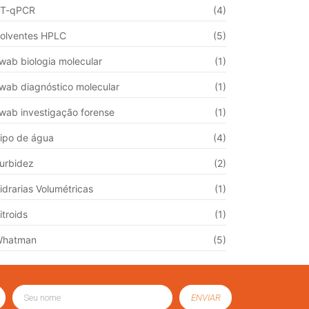
T-qPCR
(4)
olventes HPLC
(5)
wab biologia molecular
(1)
wab diagnóstico molecular
(1)
wab investigação forense
(1)
ipo de água
(4)
urbidez
(2)
idrarias Volumétricas
(1)
itroids
(1)
Whatman
(5)
ENVIAR