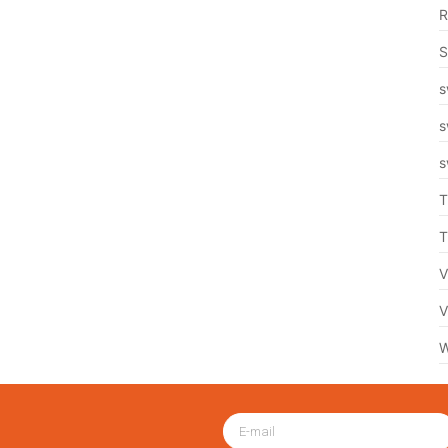
R
S
s
s
s
T
T
V
V