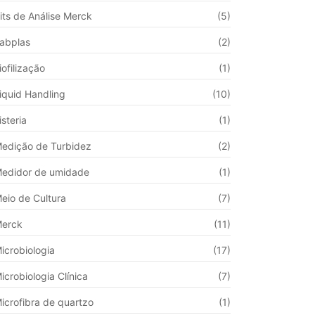
its de Análise Merck
(5)
abplas
(2)
iofilização
(1)
iquid Handling
(10)
isteria
(1)
edição de Turbidez
(2)
edidor de umidade
(1)
eio de Cultura
(7)
erck
(11)
icrobiologia
(17)
icrobiologia Clínica
(7)
icrofibra de quartzo
(1)