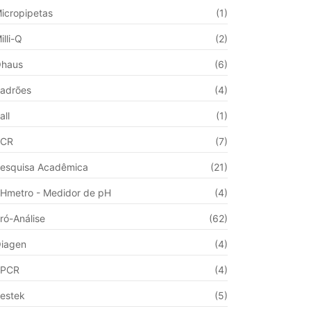
icropipetas
(1)
illi-Q
(2)
haus
(6)
adrões
(4)
all
(1)
PCR
(7)
esquisa Acadêmica
(21)
Hmetro - Medidor de pH
(4)
ró-Análise
(62)
iagen
(4)
qPCR
(4)
estek
(5)