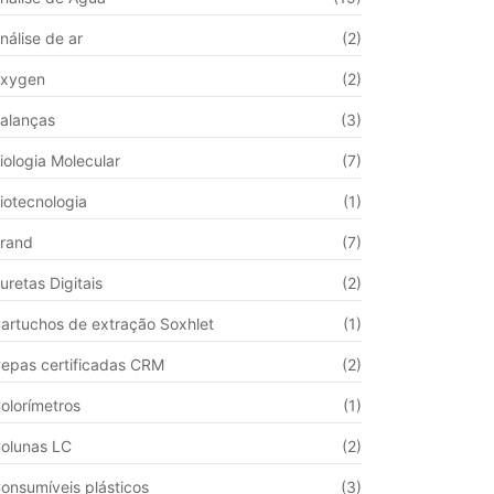
nálise de ar
(2)
xygen
(2)
alanças
(3)
iologia Molecular
(7)
iotecnologia
(1)
rand
(7)
uretas Digitais
(2)
artuchos de extração Soxhlet
(1)
epas certificadas CRM
(2)
olorímetros
(1)
olunas LC
(2)
onsumíveis plásticos
(3)