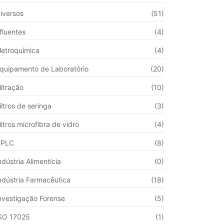
iversos
(51)
fluentes
(4)
letroquímica
(4)
quipamento de Laboratório
(20)
iltração
(10)
iltros de seringa
(3)
iltros microfibra de vidro
(4)
HPLC
(8)
ndústria Alimentícia
(0)
ndústria Farmacêutica
(18)
nvestigação Forense
(5)
SO 17025
(1)