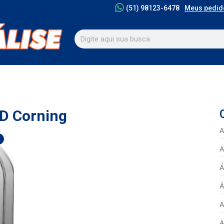
Meus pedid
(51) 98123-6478
ND Corning
A
A
Á
Á
A
A