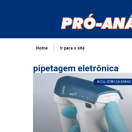
Home
Ir para o site
pipetagem eletrônica
ACCU-JET® S DA BRAND