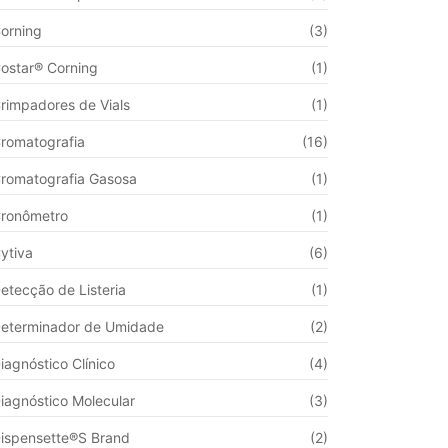
orning
(3)
ostar® Corning
(1)
rimpadores de Vials
(1)
romatografia
(16)
romatografia Gasosa
(1)
ronômetro
(1)
ytiva
(6)
etecção de Listeria
(1)
eterminador de Umidade
(2)
iagnóstico Clínico
(4)
iagnóstico Molecular
(3)
ispensette®S Brand
(2)