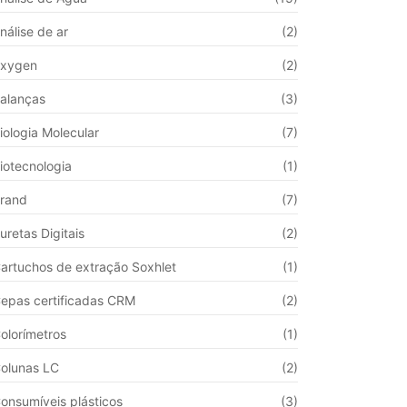
nálise de ar
(2)
xygen
(2)
alanças
(3)
iologia Molecular
(7)
iotecnologia
(1)
rand
(7)
uretas Digitais
(2)
artuchos de extração Soxhlet
(1)
epas certificadas CRM
(2)
olorímetros
(1)
olunas LC
(2)
onsumíveis plásticos
(3)