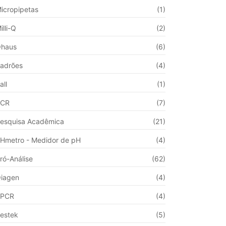
icropipetas
(1)
illi-Q
(2)
haus
(6)
adrões
(4)
all
(1)
PCR
(7)
esquisa Acadêmica
(21)
Hmetro - Medidor de pH
(4)
ró-Análise
(62)
iagen
(4)
qPCR
(4)
estek
(5)