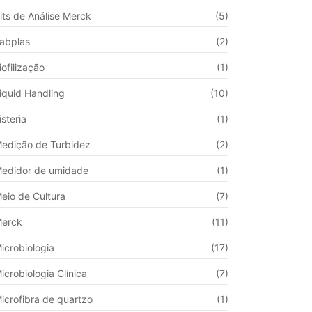
its de Análise Merck
(5)
abplas
(2)
iofilização
(1)
iquid Handling
(10)
isteria
(1)
edição de Turbidez
(2)
edidor de umidade
(1)
eio de Cultura
(7)
erck
(11)
icrobiologia
(17)
icrobiologia Clínica
(7)
icrofibra de quartzo
(1)