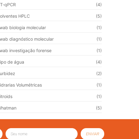
T-qPCR
(4)
olventes HPLC
(5)
wab biologia molecular
(1)
wab diagnóstico molecular
(1)
wab investigação forense
(1)
ipo de água
(4)
urbidez
(2)
idrarias Volumétricas
(1)
itroids
(1)
Whatman
(5)
ENVIAR