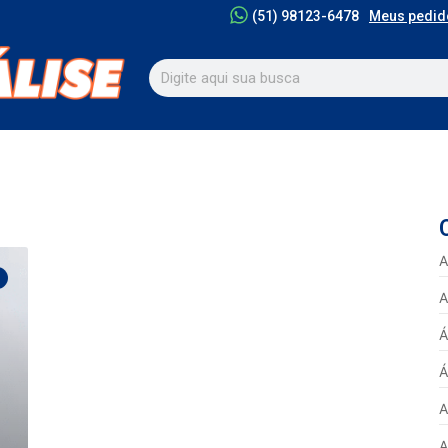
Meus pedid
(51) 98123-6478
A
A
Á
Á
A
A