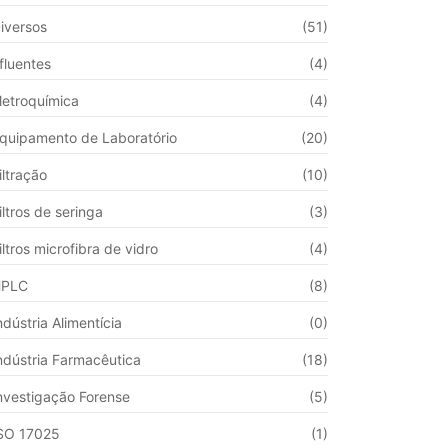
iversos
(51)
fluentes
(4)
letroquímica
(4)
quipamento de Laboratório
(20)
iltração
(10)
iltros de seringa
(3)
iltros microfibra de vidro
(4)
HPLC
(8)
ndústria Alimentícia
(0)
ndústria Farmacêutica
(18)
nvestigação Forense
(5)
SO 17025
(1)