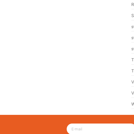
R
S
s
s
s
T
T
V
V