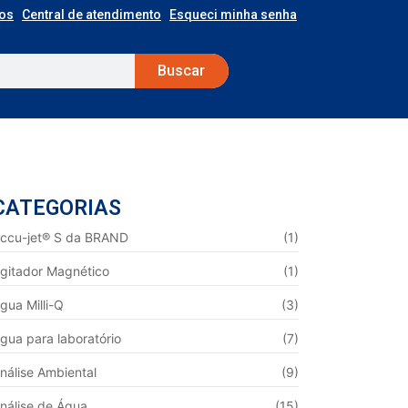
os
Central de atendimento
Esqueci minha senha
Buscar
CATEGORIAS
ccu-jet® S da BRAND
(1)
gitador Magnético
(1)
gua Milli-Q
(3)
gua para laboratório
(7)
nálise Ambiental
(9)
nálise de Água
(15)