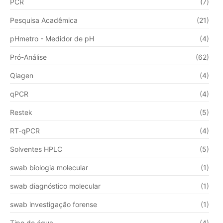
PCR
(7)
Pesquisa Acadêmica
(21)
pHmetro - Medidor de pH
(4)
Pró-Análise
(62)
Qiagen
(4)
qPCR
(4)
Restek
(5)
RT-qPCR
(4)
Solventes HPLC
(5)
swab biologia molecular
(1)
swab diagnóstico molecular
(1)
swab investigação forense
(1)
Tipo de água
(4)