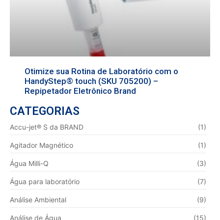
Otimize sua Rotina de Laboratório com o
HandyStep® touch (SKU 705200) –
Repipetador Eletrônico Brand
CATEGORIAS
Accu-jet® S da BRAND
(1)
Agitador Magnético
(1)
Água Milli-Q
(3)
Água para laboratório
(7)
Análise Ambiental
(9)
Análise de Água
(15)