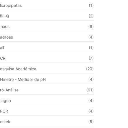
icropipetas
(1)
illi-Q
(2)
haus
(6)
adrões
(4)
all
(1)
PCR
(7)
esquisa Acadêmica
(20)
Hmetro - Medidor de pH
(4)
ró-Análise
(61)
iagen
(4)
qPCR
(4)
estek
(5)