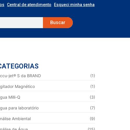
os
Central de atendimento
Esqueci minha senha
Buscar
CATEGORIAS
ccu-jet® S da BRAND
(1)
gitador Magnético
(1)
gua Milli-Q
(3)
gua para laboratório
(7)
nálise Ambiental
(9)
nálise de Água
(15)