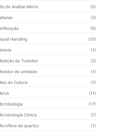
its de Análise Merck
(5)
abplas
(2)
iofilização
(0)
iquid Handling
(10)
isteria
(1)
edição de Turbidez
(2)
edidor de umidade
(1)
eio de Cultura
(7)
erck
(11)
icrobiologia
(17)
icrobiologia Clínica
(7)
icrofibra de quartzo
(1)