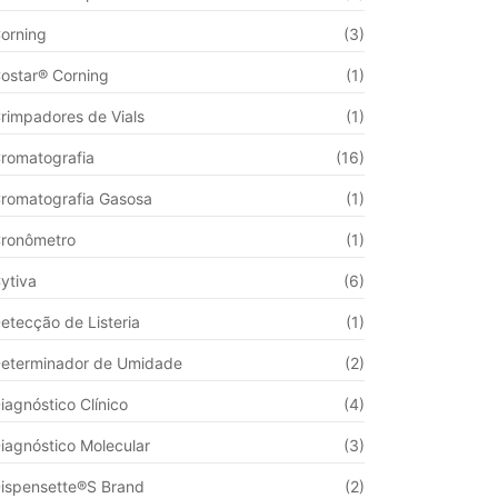
orning
(3)
ostar® Corning
(1)
rimpadores de Vials
(1)
romatografia
(16)
romatografia Gasosa
(1)
ronômetro
(1)
ytiva
(6)
etecção de Listeria
(1)
eterminador de Umidade
(2)
iagnóstico Clínico
(4)
iagnóstico Molecular
(3)
ispensette®S Brand
(2)