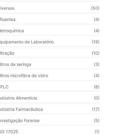
iversos
(50)
fluentes
(4)
letroquímica
(4)
quipamento de Laboratório
(19)
iltração
(10)
iltros de seringa
(3)
iltros microfibra de vidro
(4)
HPLC
(8)
ndústria Alimentícia
(0)
ndústria Farmacêutica
(17)
nvestigação Forense
(5)
SO 17025
(1)