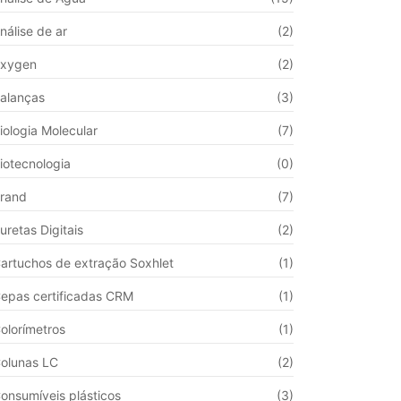
nálise de ar
(2)
xygen
(2)
alanças
(3)
iologia Molecular
(7)
iotecnologia
(0)
rand
(7)
uretas Digitais
(2)
artuchos de extração Soxhlet
(1)
epas certificadas CRM
(1)
olorímetros
(1)
olunas LC
(2)
onsumíveis plásticos
(3)