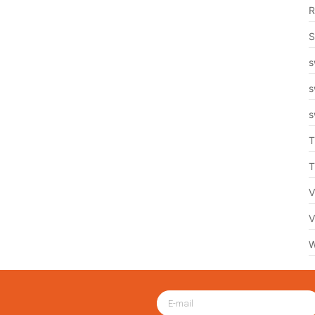
R
S
s
s
s
T
T
V
V