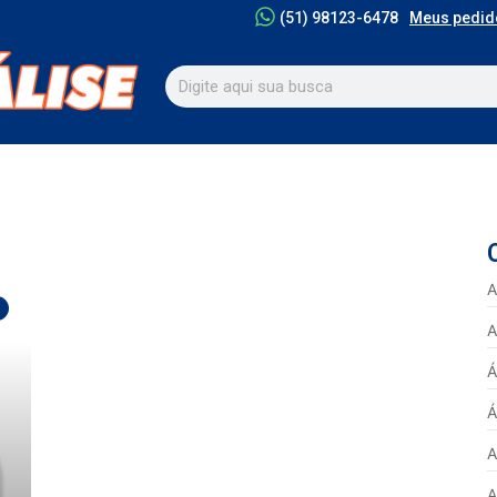
Meus pedid
(51) 98123-6478
A
A
Á
Á
A
A