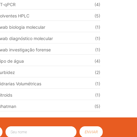
T-qPCR
(4)
olventes HPLC
(5)
wab biologia molecular
(1)
wab diagnóstico molecular
(1)
wab investigação forense
(1)
ipo de água
(4)
urbidez
(2)
idrarias Volumétricas
(1)
itroids
(1)
Whatman
(5)
ENVIAR