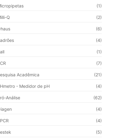
icropipetas
(1)
illi-Q
(2)
haus
(6)
adrões
(4)
all
(1)
PCR
(7)
esquisa Acadêmica
(21)
Hmetro - Medidor de pH
(4)
ró-Análise
(62)
iagen
(4)
qPCR
(4)
estek
(5)