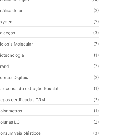
nálise de ar
(2)
xygen
(2)
alanças
(3)
iologia Molecular
(7)
iotecnologia
(1)
rand
(7)
uretas Digitais
(2)
artuchos de extração Soxhlet
(1)
epas certificadas CRM
(2)
olorímetros
(1)
olunas LC
(2)
onsumíveis plásticos
(3)