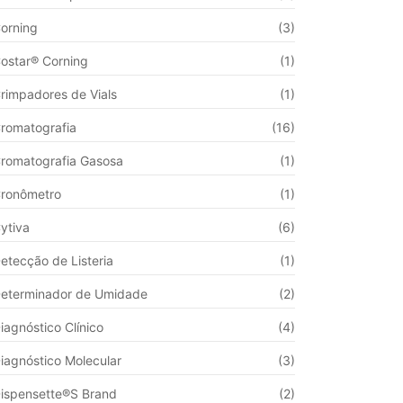
orning
(3)
ostar® Corning
(1)
rimpadores de Vials
(1)
romatografia
(16)
romatografia Gasosa
(1)
ronômetro
(1)
ytiva
(6)
etecção de Listeria
(1)
eterminador de Umidade
(2)
iagnóstico Clínico
(4)
iagnóstico Molecular
(3)
ispensette®S Brand
(2)