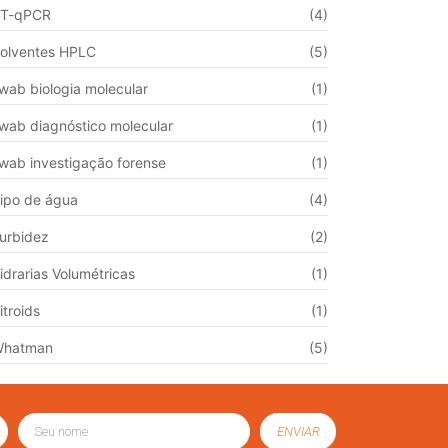
T-qPCR
(4)
olventes HPLC
(5)
wab biologia molecular
(1)
wab diagnóstico molecular
(1)
wab investigação forense
(1)
ipo de água
(4)
urbidez
(2)
idrarias Volumétricas
(1)
itroids
(1)
Whatman
(5)
ENVIAR