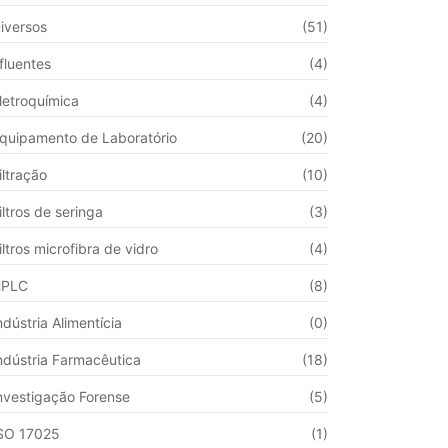
iversos
(51)
fluentes
(4)
letroquímica
(4)
quipamento de Laboratório
(20)
iltração
(10)
iltros de seringa
(3)
iltros microfibra de vidro
(4)
HPLC
(8)
ndústria Alimentícia
(0)
ndústria Farmacêutica
(18)
nvestigação Forense
(5)
SO 17025
(1)