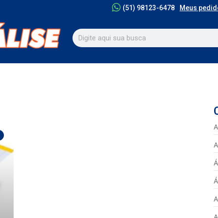
Meus pedid
(51) 98123-6478
A
A
Á
Á
A
A