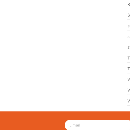
R
S
s
s
s
T
T
V
V