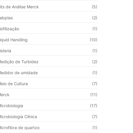
its de Análise Merck
(5)
abplas
(2)
iofilização
(1)
iquid Handling
(10)
isteria
(1)
edição de Turbidez
(2)
edidor de umidade
(1)
eio de Cultura
(7)
erck
(11)
icrobiologia
(17)
icrobiologia Clínica
(7)
icrofibra de quartzo
(1)