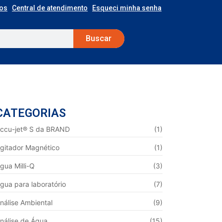
os
Central de atendimento
Esqueci minha senha
Buscar
CATEGORIAS
ccu-jet® S da BRAND
(1)
gitador Magnético
(1)
gua Milli-Q
(3)
gua para laboratório
(7)
nálise Ambiental
(9)
nálise de Água
(15)